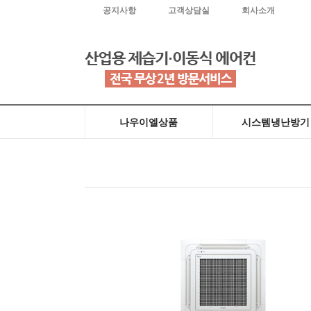
공지사항
고객상담실
회사소개
나우이엘상품
시스템냉난방기
원적외선히터(돈풍기)
산업용이동식에어컨
근적외선히터
전기온풍기
제습기
천장형냉방전용
천장매립덕트형
천장형냉난방