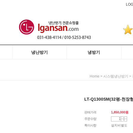
LOG
냉난방기
냉방기
히트펌프식
전기히터식
도시가스식
벽걸이형
인버터형
중대형(영업용)
벽걸이형
스탠드형
>
>
Home
시스템냉난방기
LT-Q1300SM(32평-천장
판매가격
1,850,000
원
주문수량
특이사항
설치비별도