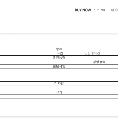
종류
타입
냉방에어컨
운전능력
냉방능력
전원사양
디자인
크기