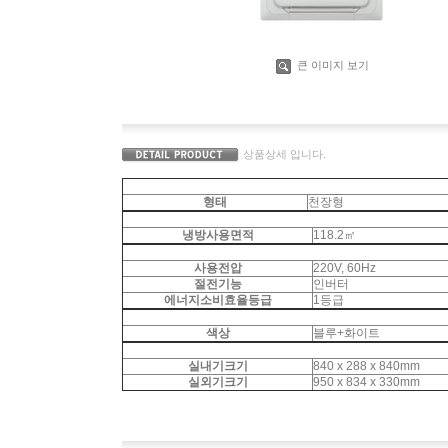
큰 이미지 보기
상품상세 입니다.
형태
천장형
냉방사용면적
118.2㎡
사용전압
220V, 60Hz
절전기능
인버터
에너지소비효율등급
1등급
색상
블루+화이트
실내기크기
840 x 288 x 840mm
실외기크기
950 x 834 x 330mm