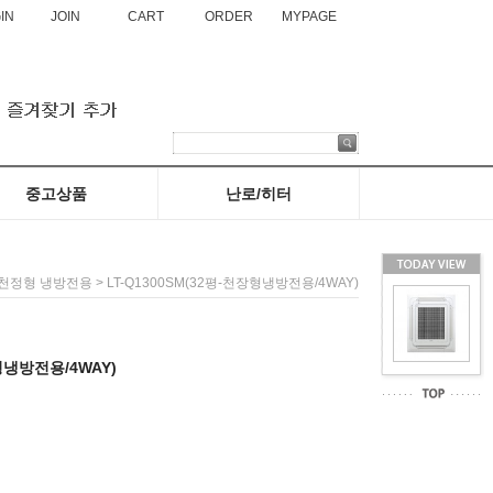
IN
JOIN
CART
ORDER
MYPAGE
중고상품
난로/히터
천장형 냉난방기
냉방전용
냉난방기
온풍기
원적외선히터(화레이)
화목난로/펠렛난로
> LT-Q1300SM(32평-천장형냉방전용/4WAY)
천정형 냉방전용
형냉방전용/4WAY)