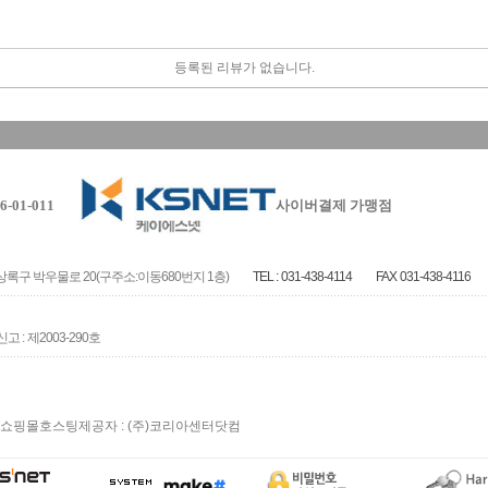
등록된 리뷰가 없습니다.
-01-011
사이버결제 가맹점
록구 박우물로 20(구주소:이동680번지 1층)
TEL :
031-438-4114
FAX
031-438-4116
고 :
제2003-290호
쇼핑몰호스팅제공자 : (주)코리아센터닷컴