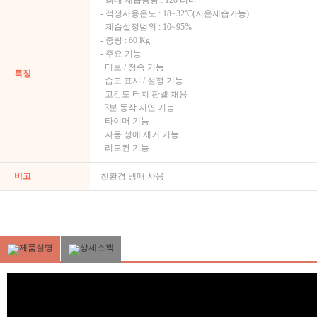
- 최대 제습용량 : 120 리터
- 적정사용온도 : 18~32℃(저온제습가능)
- 제습설정범위 : 10~95%
- 중량 : 60 Kg
- 주요 기능
터보 / 정속 기능
특징
습도 표시 / 설정 기능
고감도 터치 판넬 채용
3분 동작 지연 기능
타이머 기능
자동 성에 제거 기능
리모컨 기능
비고
친환경 냉매 사용