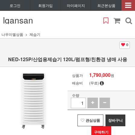
로그인
회원가입
마이페이지
최근본상품
lgansan
나우이엘상품
제습기
0
NED-125P/산업용제습기 120L/펌프형/친환경 냉매 사용
1,790,000
상품가
원
배송비
(무료)
수량
관심상품
장바구니
구매하기