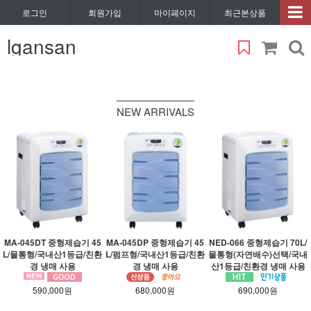
로그인
회원가입
마이페이지
최근본상품
lgansan
NEW ARRIVALS
MA-045DT 중형제습기 45
MA-045DP 중형제습기 45
NED-066 중형제습기 70L/
L/물통형/국내산1등급/친환
L/펌프형/국내산1등급/친환
물통형(자연배수)선택/국내
경 냉매 사용
경 냉매 사용
산1등급/친환경 냉매 사용
590,000원
680,000원
690,000원