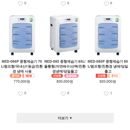
0
0
0
NED-066P 중형제습기 70
NED-085 중형제습기 85L/
NED-085P 중형제습기 85
L/펌프형/국내산1등급/친환
물통형(자연배수)선택/친환
L/펌프형/친환경 냉매/당일
경 냉매 사용
경냉매/당일풀고
출고
770,000원
830,000원
920,000원
0
0
1
더보기 ▼