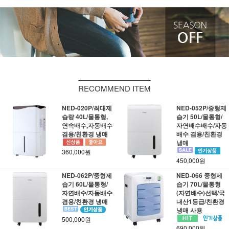
RECOMMEND ITEM
NED-020P/최대제
NED-052P/중형제
습량 40L/물통형,
습기 50L/물통형/
연속배수,자동배수
자연배수배수/자동
겸용/친환경 냉매
배수 겸용/친환경
냉매
360,000원
450,000원
NED-062P/중형제
NED-066 중형제
습기 60L/물통형/
습기 70L/물통형
자연배수/자동배수
(자연배수)선택/국
겸용/친환경 냉매
내산1등급/친환경
냉매 사용
500,000원
690,000원