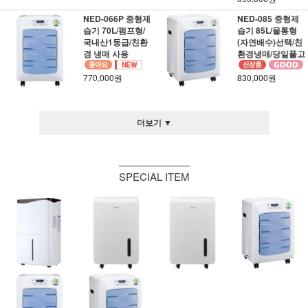
NED-066P 중형제
NED-085 중형제
습기 70L/펌프형/
습기 85L/물통형
국내산1등급/친환
(자연배수)선택/친
경 냉매 사용
환경냉매/당일풀고
770,000원
830,000원
더보기 ▼
SPECIAL ITEM