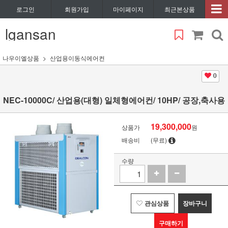
로그인
회원가입
마이페이지
최근본상품
lgansan
나우이엘상품
산업용이동식에어컨
0
NEC-10000C/ 산업용(대형) 일체형에어컨/ 10HP/ 공장,축사용
19,300,000
상품가
원
배송비
(무료)
수량
관심상품
장바구니
구매하기