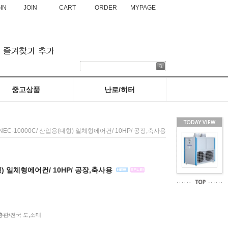
IN
JOIN
CART
ORDER
MYPAGE
중고상품
난로/히터
천장형 냉난방기
냉방전용
냉난방기
온풍기
원적외선히터(화레이)
화목난로/펠렛난로
 NEC-10000C/ 산업용(대형) 일체형에어컨/ 10HP/ 공장,축사용
대형) 일체형에어컨/ 10HP/ 공장,축사용
판/전국 도,소매