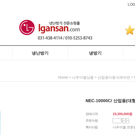
LOG
냉난방기
냉방기
히트펌프식
전기히터식
도시가스식
벽걸이형
인버터형
중대형(영업용)
벽걸이형
스탠드형
>
>
>
Home
나우이엘상품
산업용이동식에어컨
NEC-10000C/ 산업용(
판매가격
19,300,000
원
주문수량
특이사항
나우이엘 전문총