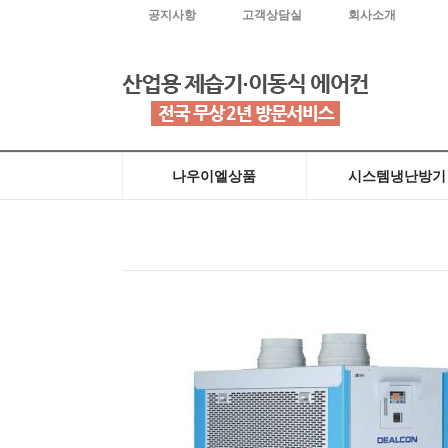
공지사항
고객상담실
회사소개
나우이엘상품
시스템냉난방기
원적외선히터(돈풍기)
산업용이동식에어컨
근적외선히터
전기온풍기
제습기
천장형냉방전용
천장매립덕트형
천장형냉난방