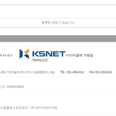
등록된 리뷰가 없습니다.
-01-011
사이버결제 가맹점
록구 박우물로 20(구주소:이동680번지 1층)
TEL :
031-438-4114
FAX
031-438-4116
고 :
제2003-290호
쇼핑몰호스팅제공자 : (주)코리아센터닷컴