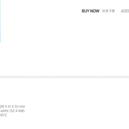
 (W X H X D) mm
al/Hr (32.4 kW)
 45℃