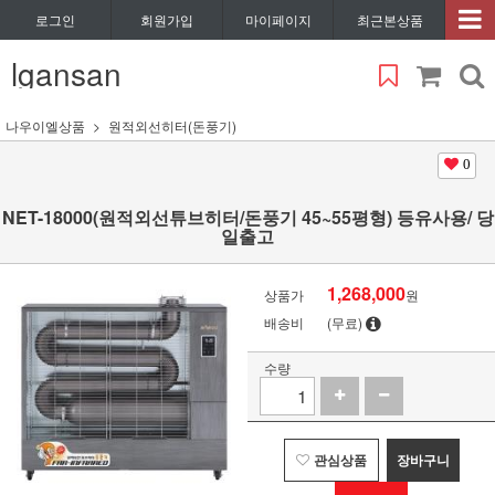
로그인
회원가입
마이페이지
최근본상품
lgansan
나우이엘상품
원적외선히터(돈풍기)
0
NET-18000(원적외선튜브히터/돈풍기 45~55평형) 등유사용/ 당
일출고
1,268,000
상품가
원
배송비
(무료)
수량
관심상품
장바구니