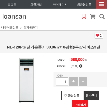
로그인
회원가입
마이페이지
최근본상품
lgansan
나우이엘상품
전기온풍기
2
NE-120PS(전기온풍기 30.06㎡/10평형)/무상서비스3년
580,000
상품가
원
배송비
(무료)
수량
관심상품
장바구니
구매하기