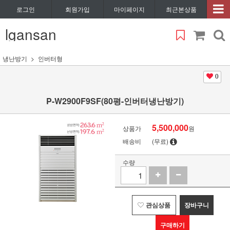
로그인
회원가입
마이페이지
최근본상품
lgansan
냉난방기
인버터형
0
P-W2900F9SF(80평-인버터냉난방기)
5,500,000
상품가
원
배송비
(무료)
수량
관심상품
장바구니
구매하기