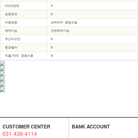
터보Z냉방
X 
송풍운전
O 
바람방향
상하좌우 풍향조절 
예약기능
간편예약기능 
무선리모컨
O 
항균필터
O 
직출/덕트 겸용사용
O 
휘센
CUSTOMER CENTER
BANK ACCOUNT
031-438-4114