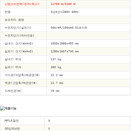
난방소비전력(정격/최소)
12700 W/5200 W
전원
3상4선식380V 60Hz
보조히터 용량
누전차단기(실외기)
50A/4P/100mA0.01초이하 
누전차단기(히터전용)
실내기 크기(WxHxD)
1050x1880x495 mm
실외기 크기(WxHxD)
1280x1607x730 mm
실내기 무게
137 kg
실외기 무게
280 kg
가스관(저압축)배관경(Φ)
22.2 mm
액관(고압축)배관경(Φ)
12.7 mm
드레인관(Φ)
19 mm
제품기능
MPS초절전
O 
3D입체냉방
X 