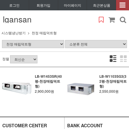
로그인
회원가입
마이페이지
최근본상품
lgansan
시스템냉난방기
천정 매립덕트형
정렬
LB-W1453SR(40
LB-W1103SG3(3
평-천장매립덕트
2평-천장매립덕트
형)
형)
2,900,000원
2,550,000원
CUSTOMER CENTER
BANK ACCOUNT